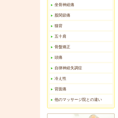
坐骨神経痛
股関節痛
猫背
五十肩
骨盤矯正
頭痛
自律神経失調症
冷え性
背面痛
他のマッサージ院との違い