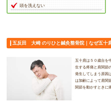
頭を洗えない
五反田 大崎 のりひと鍼灸整骨院｜なぜ五十
五十肩は５０歳台を
生する疼痛と肩関節
発生してしまう原因
は加齢によって肩関
関節を動かすときに