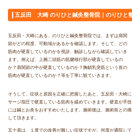
五反田 大崎 のりひと鍼灸整骨院｜のりひと
五反田・大崎にある、のりひと鍼灸整骨院では、まずは肩関
節がどの程度、可動域があるかを確認します。そして、どの
筋肉が硬直しているのかを視診、触診しながら確認していき
ます。例えば、上腕二頭筋の筋腱移行部が硬直しているの
か？肩関節の中が硬直しているのか？胸鎖乳突筋という首の
筋肉が硬直しているのか？等を丁寧に観ていきます。
そうして、症状と原因を正確に把握したあと、五反田・大崎に
サージ指圧で硬直している筋肉を緩めていきます。硬直が手技
には鍼とお灸をおすすめいたします。施術後は、施術前との痛
して頂きます。
五十肩は、１度での改善が難しい症状ですが、何度が通院して