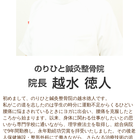
初めまして、のりひと鍼灸整骨院の越水徳人です。
私がこの道を志したのは学生の時分に運動不足からくるひどい
腰痛に悩まされているときにヨガに出会い、腰痛を克服したと
ころから始まります。以来、身体に関わる仕事がしたいとの思
いから専門学校に通いながら、理学療法士を取得し、総合病院
で9年間勤務し、永年勤続功労賞を拝受いたしました。その後老
人保健施設・整形外科にて働きながら、さらなる治療技術の追